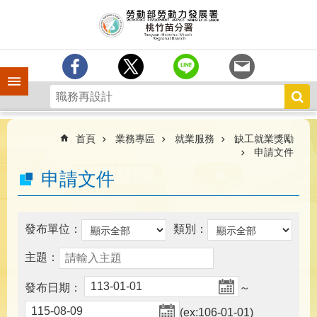
跳到主要內容區塊
分
署
簡
介
手機側欄
訊
息
中
心
首頁
業務專區
就業服務
缺工就業獎勵
申請文件
業
申請文件
務
專
區
發布單位：
類別：
為
民
主題：
服
務
發布日期：
～
宣
(ex:106-01-01)