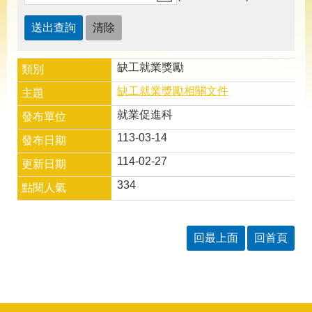
導
專
區
相
缺工就業獎勵
關
網
缺工就業獎勵相關文件
站
就業促進科
檔
113-03-14
案
應
114-02-27
用
334
網
回
站
首
回最上面
回首頁
導
頁
覽
English
民
意
信