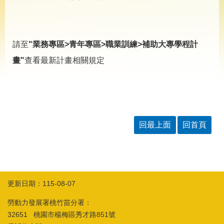
導
專
區
相
請至
"業務專區>青年專區>職業訓練>補助大專學程計
關
畫"
查看最新計畫相關規定
網
站
檔
案
應
用
回最上面
回首頁
網
回
站
首
導
頁
覽
更新日期：115-08-07
English
民
勞動力發展署桃竹苗分署：
意
32651 桃園市楊梅區秀才路851號
信