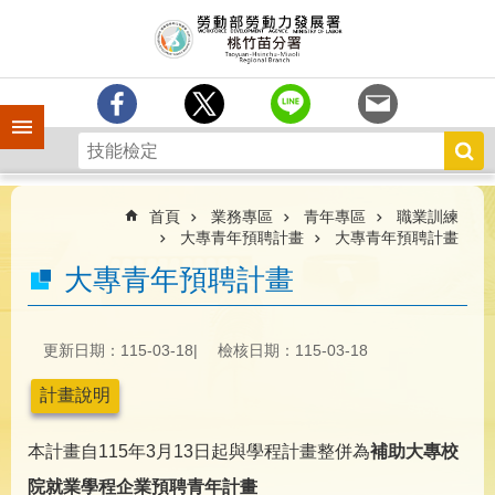
跳到主要內容區塊
分
署
簡
介
手機側欄
訊
息
中
心
首頁
業務專區
青年專區
職業訓練
大專青年預聘計畫
大專青年預聘計畫
業
大專青年預聘計畫
務
專
區
更新日期：115-03-18
檢核日期：115-03-18
為
民
計畫說明
服
務
本計畫自115年3月13日起與學程計畫整併為
補助大專校
宣
院就業學程企業預聘青年計畫