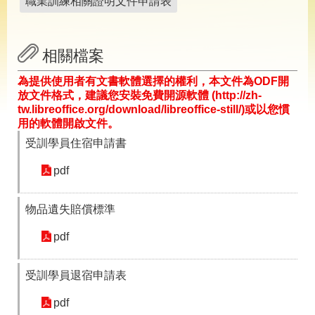
職業訓練相關證明文件申請表
導
專
區
相關檔案
相
關
為提供使用者有文書軟體選擇的權利，本文件為ODF開
網
放文件格式，建議您安裝免費開源軟體 (http://zh-
站
tw.libreoffice.org/download/libreoffice-still/)或以您慣
用的軟體開啟文件。
檔
受訓學員住宿申請書
案
應
pdf
用
物品遺失賠償標準
網
回
站
首
pdf
導
頁
覽
受訓學員退宿申請表
English
民
意
pdf
信