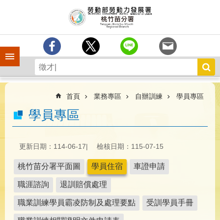
跳到主要內容區塊
分
署
簡
介
手機側欄
訊
息
中
心
首頁
業務專區
自辦訓練
學員專區
業
學員專區
務
專
區
更新日期：114-06-17
檢核日期：115-07-15
為
桃竹苗分署平面圖
學員住宿
車證申請
民
服
職涯諮詢
退訓賠償處理
務
職業訓練學員霸凌防制及處理要點
受訓學員手冊
宣