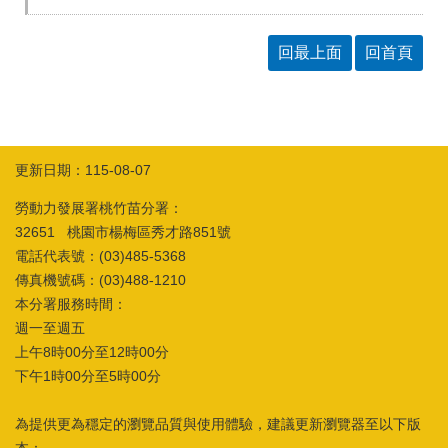
箱
常
雙
回最上面
回首頁
見
語
問
詞
答
彙
RSS
更新日期：115-08-07
隱
政
勞動力發展署桃竹苗分署：
私
府
權
網
32651 桃園市楊梅區秀才路851號
及
站
電話代表號：(03)485-5368
安
資
傳真機號碼：(03)488-1210
全
料
本分署服務時間：
政
開
策
放
週一至週五
宣
上午8時00分至12時00分
告
下午1時00分至5時00分
聯
絡
為提供更為穩定的瀏覽品質與使用體驗，建議更新瀏覽器至以下版
資