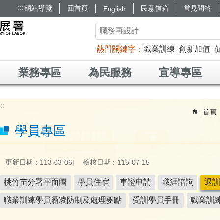
:::
網站導覽
回首頁
民意信箱
常見問答
English
熱門關鍵字
職業訓練
創新加值
業務專區
為民服務
宣導專區
:::
首頁
學員專區
更新日期：113-03-06
檢核日期：115-07-15
桃竹苗分署平面圖
學員住宿
車證申請
職涯諮詢
退訓
職業訓練學員霸凌防制及處理要點
受訓學員手冊
職業訓