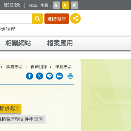
雙語詞彙
RSS
字級
進階搜尋
促進課程
相關網站
檔案應用
業務專區
自辦訓練
學員專區
賠償處理
練相關證明文件申請表