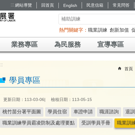
:::
網站導覽
回首頁
民意信箱
常見問答
English
熱門關鍵字
職業訓練
創新加值
業務專區
為民服務
宣導專區
:::
首頁
學員專區
更新日期：113-03-06
檢核日期：113-05-15
桃竹苗分署平面圖
學員住宿
車證申請
職涯諮詢
退訓
職業訓練學員霸凌防制及處理要點
受訓學員手冊
職業訓