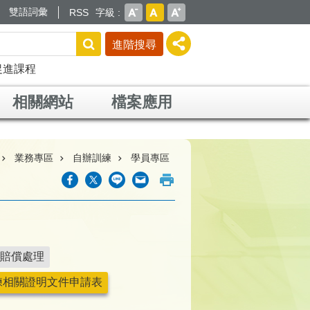
雙語詞彙
RSS
字級
進階搜尋
促進課程
相關網站
檔案應用
業務專區
自辦訓練
學員專區
賠償處理
練相關證明文件申請表