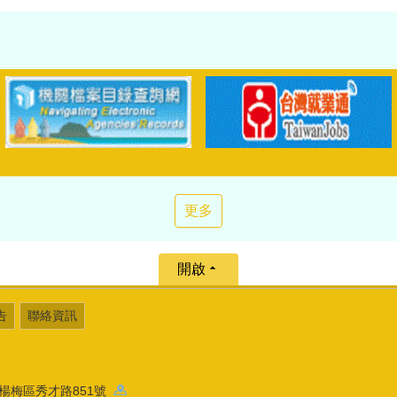
更多
開啟
告
聯絡資訊
園市楊梅區秀才路851號