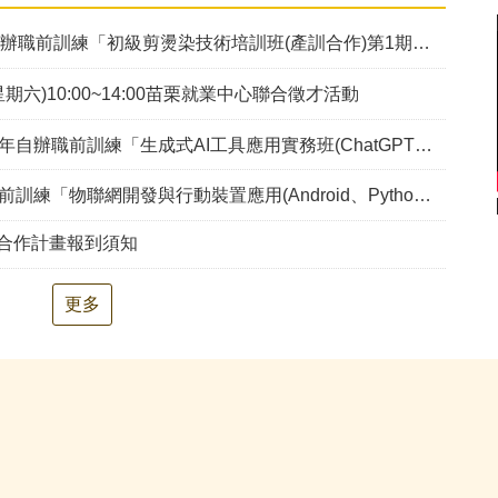
辦職前訓練「初級剪燙染技術培訓班(產訓合作)第1期」甄試錄取公告
星期六)10:00~14:00苗栗就業中心聯合徵才活動
AI工具應用實務班(ChatGPT、Gemini、Claude、Copilot) (幼獅)第2期」，因甄試人數未達最低開班人數，不予開班。
發與行動裝置應用(Android、Python、AI、Embedded System)幼獅-第2期」甄試資訊公告
手合作計畫報到須知
更多