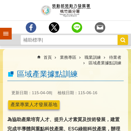
跳到主要內容區塊
分
署
簡
介
手機側欄
訊
息
中
心
首頁
業務專區
職業訓練
待業者
區域產業據點訓練
業
區域產業據點訓練
務
專
區
更新日期：115-04-08
檢核日期：115-06-16
為
民
產業專業人才發展基地
服
務
為協助產業培育人才、提升人才素質及技術發展，建置
宣
完成半導體與重點科技產業、ESG綠能科技產業，辦理