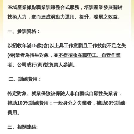
導
專
區域產業據點職業訓練整合式服務，培訓產業發展關鍵
區
技術人力，進而達成勞動力運用、提升、發展之效益。
相
關
一、參訓資格：
網
站
以招收年滿15歲(含)以上具工作意願且工作技能不足之失
檔
(待)業者為招生對象，並
不得招收在職勞工、自營作業
案
者、公司或行(商)號負責人參訓
。
應
用
二、訓練費用：
網
回
特定對象、就業保險被保險人非自願或自願性失業者，
站
首
導
頁
補助100%訓練費用；一般身分之失業者，補助80%訓練
覽
費用。
English
民
意
三、相關連結:
信