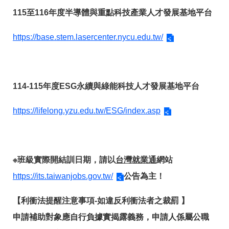
箱
115至116年度半導體與重點科技產業人才發展基地平台
常
雙
見
語
https://base.stem.lasercenter.nycu.edu.tw/
問
詞
答
彙
RSS
114-115年度ESG永續與綠能科技人才發展基地平台
隱
政
私
府
https://lifelong.yzu.edu.tw/ESG/index.asp
權
網
及
站
安
資
全
料
政
開
※班級實際開結訓日期，請以
台灣就業通
網站
策
放
宣
https://its.taiwanjobs.gov.tw/
公告為主！
告
【利衝法提醒注意事項-如違反利衝法者之裁罰 】
聯
絡
申請補助對象應自行負據實揭露義務，申請人係屬公職
資