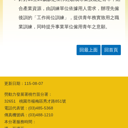
導
專
合產業資源，由訓練單位依據用人需求，辦理先僱
區
後訓的「工作崗位訓練」，提供青年務實致用之職
相
業訓練，同時提升事業單位僱用青年之意願。
關
網
站
回最上面
回首頁
檔
案
應
用
更新日期：115-08-07
網
回
站
首
勞動力發展署桃竹苗分署：
導
頁
32651 桃園市楊梅區秀才路851號
覽
電話代表號：(03)485-5368
English
民
傳真機號碼：(03)488-1210
意
本分署服務時間：
信