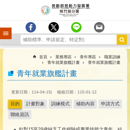
跳到主要內容區塊
分
署
簡
介
手機側欄
訊
息
中
心
首頁
業務專區
青年專區
職業訓練
青年就業旗艦計畫
青年就業旗艦計畫
業
青年就業旗艦計畫
務
專
區
更新日期：114-04-15
檢核日期：115-01-12
為
民
目的
計畫對象
訓練模式
補助內容
申請方式
服
務
聯絡資訊
宣
針對15至29歲缺乏工作經驗或專業技能之青年，結