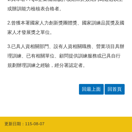
箱
或辦訓能力檢核表合格者。
常
雙
見
語
2.曾獲本署國家人力創新獎團體獎、國家訓練品質獎及國
問
詞
答
彙
家人才發展獎之單位。
RSS
3.已具人資相關部門、設有人資相關職務、營業項目具辦
理訓練、已有相關單位、顧問提供訓練服務或已具自行
隱
政
私
府
規劃辦理訓練之經驗，經分署認定者。
權
網
及
站
安
資
全
料
回最上面
回首頁
政
開
策
放
宣
告
聯
更新日期：115-08-07
絡
資