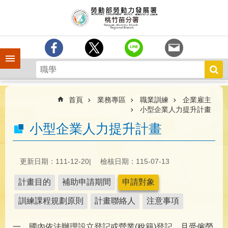
跳到主要內容區塊
分
署
簡
介
手機側欄
訊
息
中
心
首頁
業務專區
職業訓練
企業雇主
小型企業人力提升計畫
業
小型企業人力提升計畫
務
專
區
更新日期：111-12-20
檢核日期：115-07-13
為
民
計畫目的
補助申請期間
申請對象
服
務
訓練課程規劃原則
計畫聯絡人
注意事項
宣
一、國內依法辦理設立登記或營業(稅籍)登記，且受僱勞