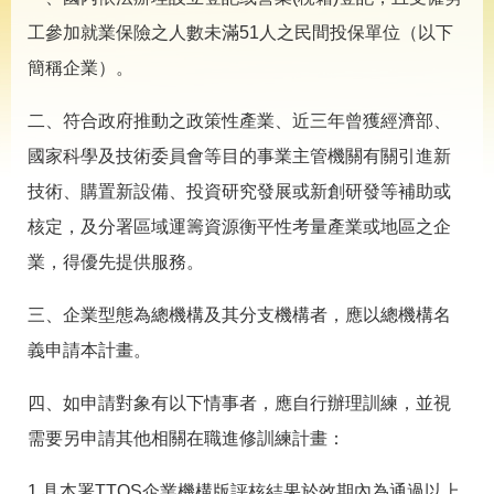
導
專
工參加就業保險之人數未滿51人之民間投保單位（以下
區
簡稱企業）。
相
關
二、符合政府推動之政策性產業、近三年曾獲經濟部、
網
國家科學及技術委員會等目的事業主管機關有關引進新
站
技術、購置新設備、投資研究發展或新創研發等補助或
檔
案
核定，及分署區域運籌資源衡平性考量產業或地區之企
應
業，得優先提供服務。
用
三、企業型態為總機構及其分支機構者，應以總機構名
網
回
義申請本計畫。
站
首
導
頁
覽
四、如申請對象有以下情事者，應自行辦理訓練，並視
需要另申請其他相關在職進修訓練計畫：
English
民
意
信
1.具本署TTQS企業機構版評核結果於效期內為通過以上