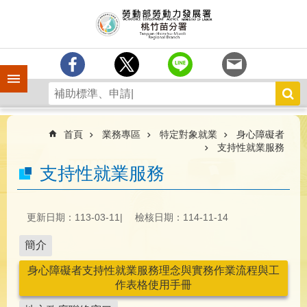
跳到主要內容區塊
分
署
簡
介
手機側欄
訊
息
中
心
首頁
業務專區
特定對象就業
身心障礙者
支持性就業服務
業
支持性就業服務
務
專
區
更新日期：113-03-11
檢核日期：114-11-14
為
民
簡介
服
務
身心障礙者支持性就業服務理念與實務作業流程與工
作表格使用手冊
宣