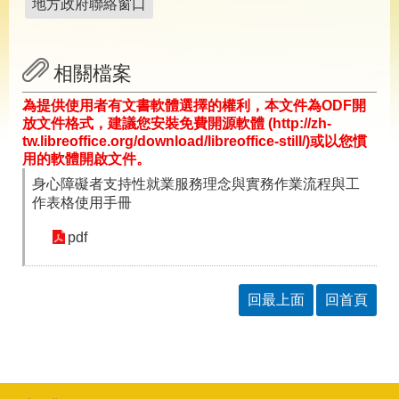
導
地方政府聯絡窗口
專
區
相關檔案
相
關
為提供使用者有文書軟體選擇的權利，本文件為ODF開
網
放文件格式，建議您安裝免費開源軟體 (http://zh-
站
tw.libreoffice.org/download/libreoffice-still/)或以您慣
用的軟體開啟文件。
檔
案
身心障礙者支持性就業服務理念與實務作業流程與工
應
作表格使用手冊
用
pdf
網
回
站
首
回最上面
回首頁
導
頁
覽
English
民
意
信